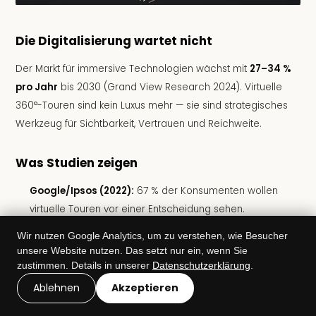
Die Digitalisierung wartet nicht
Der Markt für immersive Technologien wächst mit
27–34 %
pro Jahr
bis 2030 (Grand View Research 2024). Virtuelle
360°-Touren sind kein Luxus mehr — sie sind strategisches
Werkzeug für Sichtbarkeit, Vertrauen und Reichweite.
Was Studien zeigen
Google/Ipsos (2022):
67 % der Konsumenten wollen
virtuelle Touren vor einer Entscheidung sehen.
Google Business Study:
Unternehmen mit Touren
Wir nutzen Google Analytics, um zu verstehen, wie Besucher
erhalten 2× mehr Interesse. Verweildauer steigt 5–10-
unsere Website nutzen. Das setzt nur ein, wenn Sie
zustimmen. Details in unserer
Datenschutzerklärung
.
fach.
Ablehnen
Akzeptieren
Salesforce Research (2023):
95 % aller
Kaufentscheidungen beginnen digital.